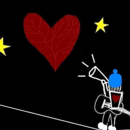
About the Artist
News
The Story
Music
Lucky Heart & Stormy Waves