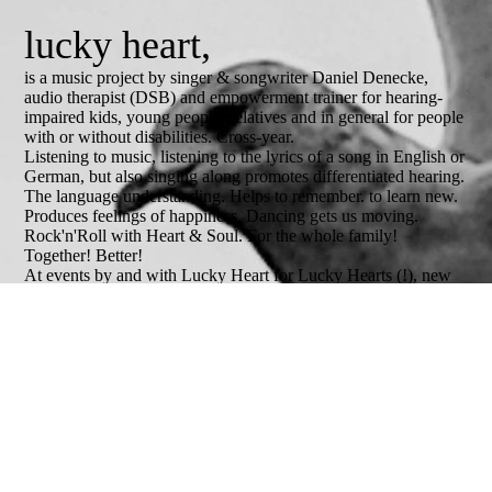
lucky heart,
is a music project by singer & songwriter Daniel Denecke,
audio therapist (DSB) and empowerment trainer for hearing-
impaired kids, young people, relatives and in general for people
with or without disabilities. Cross-year.
Listening to music, listening to the lyrics of a song in English or
German, but also singing along promotes differentiated hearing.
The language understanding. Helps to remember. to learn new.
Produces feelings of happiness. Dancing gets us moving.
Rock'n'Roll with Heart & Soul. For the whole family!
Together! Better!
At events by and with Lucky Heart for Lucky Hearts (!), new
friendships - and more - are said to have developed.
Performances are solo & acoustic, in duo, in trio, choir or band.
In the music club, music café, cultural center. School,
university, educational institutions of all kinds, church, open air,
hospital, in the garden or living room.