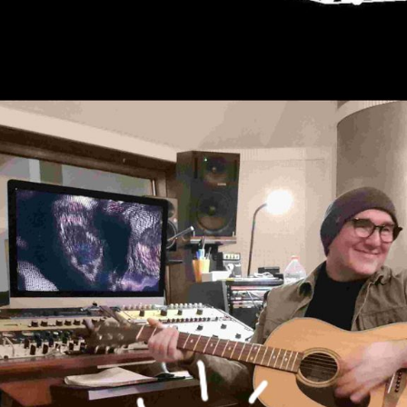
Tourdates
LIVE Impressionen
Gallery
Press / Reviews
Lucky Heart & The Rock Kids International
Social Projects